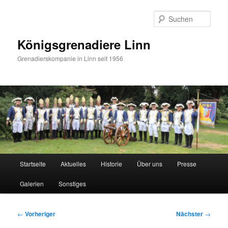
Zum
primären
Such
Inhalt
springen
Königsgrenadiere Linn
Grenadierskompanie in Linn seit 1956
Hauptmenü
Startseite
Aktuelles
Historie
Über uns
Presse
Galerien
Sonstiges
Beitragsnavigation
←
Vorheriger
Nächster
→