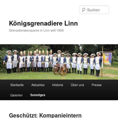
Zum
primären
Such
Inhalt
springen
Königsgrenadiere Linn
Grenadierskompanie in Linn seit 1956
Hauptmenü
Startseite
Aktuelles
Historie
Über uns
Presse
Sonstiges
Galerien
Geschützt: Kompanieintern