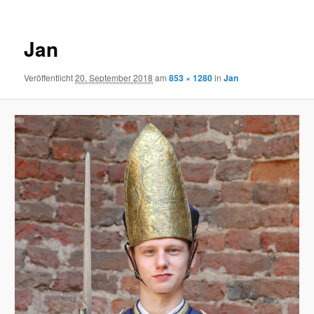
Jan
Veröffentlicht
20. September 2018
am
853 × 1280
in
Jan