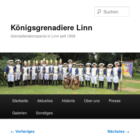
Zum
primären
Such
Inhalt
springen
Königsgrenadiere Linn
Grenadierskompanie in Linn seit 1956
Hauptmenü
Startseite
Aktuelles
Historie
Über uns
Presse
Galerien
Sonstiges
Bilder-
← Vorheriges
Nächstes →
Navigation