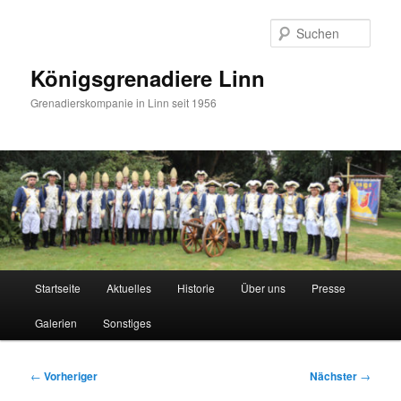
Zum
primären
Such
Inhalt
springen
Königsgrenadiere Linn
Grenadierskompanie in Linn seit 1956
Hauptmenü
Startseite
Aktuelles
Historie
Über uns
Presse
Galerien
Sonstiges
Beitragsnavigation
←
Vorheriger
Nächster
→