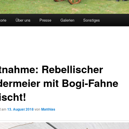
torie
Über uns
Presse
Galerien
Sonstiges
tnahme: Rebellischer
dermeier mit Bogi-Fahne
ischt!
ht am
13. August 2018
von
Matthias