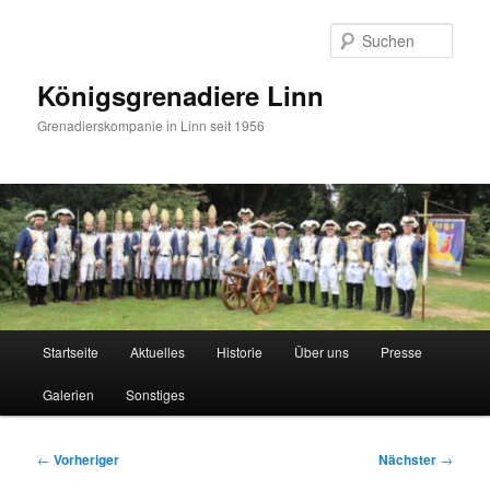
Zum
primären
Such
Inhalt
springen
Königsgrenadiere Linn
Grenadierskompanie in Linn seit 1956
Hauptmenü
Startseite
Aktuelles
Historie
Über uns
Presse
Galerien
Sonstiges
Beitragsnavigation
←
Vorheriger
Nächster
→