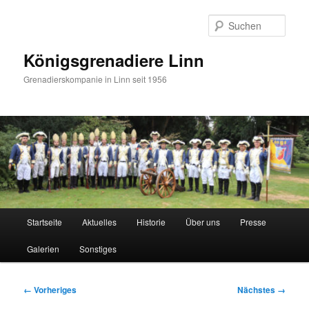
Zum
primären
Such
Inhalt
springen
Königsgrenadiere Linn
Grenadierskompanie in Linn seit 1956
Hauptmenü
Startseite
Aktuelles
Historie
Über uns
Presse
Galerien
Sonstiges
Bilder-
← Vorheriges
Nächstes →
Navigation